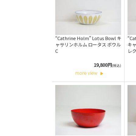
“Cathrine Holm” Lotus Bowl キ
“Ca
ャサリンホルム ロータス ボウル
キ
C
レク
19,800円
(税込)
more view