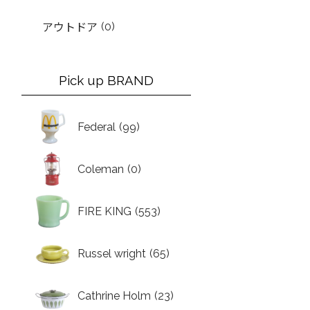
(0)
アウトドア
Pick up BRAND
Federal
(99)
Coleman
(0)
FIRE KING
(553)
Russel wright
(65)
Cathrine Holm
(23)