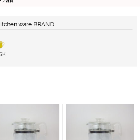
チン雑貨
itchen ware BRAND
SK