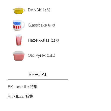
DANSK
(46)
Glassbake
(53)
Hazel-Atlas
(113)
Old Pyrex
(141)
SPECIAL
FK Jade-ite 特集
Art Glass 特集