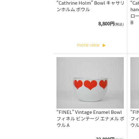
“Cathrine Holm” Bowl キャサリ
“Ca
ンホルム ボウル
ha
ロー
B
8,800円
(税込)
more view
“FINEL” Vintage Enamel Bowl
“FI
フィネル ビンテージ エナメル ボ
フィ
ウル A
ウル