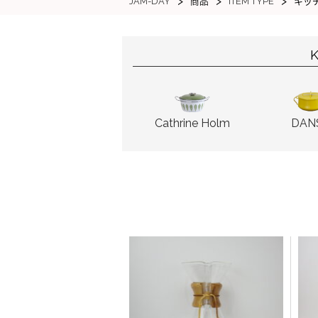
>
>
>
JAM-DAY
ITEM TYPE
商品
キッ
K
Cathrine Holm
DAN