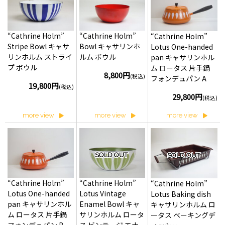
“Cathrine Holm”
“Cathrine Holm”
“Cathrine Holm”
Stripe Bowl キャサ
Bowl キャサリンホ
Lotus One-handed
リンホルム ストライ
ルム ボウル
pan キャサリンホル
プ ボウル
ム ロータス 片手鍋
8,800円
(税込)
フォンデュパン A
19,800円
(税込)
29,800円
(税込)
more view
more view
more view
SOLD OUT
SOLD OUT
“Cathrine Holm”
“Cathrine Holm”
“Cathrine Holm”
Lotus One-handed
Lotus Vintage
Lotus Baking dish
pan キャサリンホル
Enamel Bowl キャ
キャサリンホルム ロ
ム ロータス 片手鍋
サリンホルム ロータ
ータス ベーキングデ
フォンデュパン B
ス ビンテージ エナ