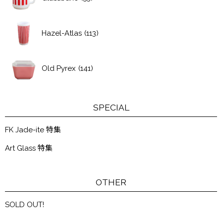
Hazel-Atlas
(113)
Old Pyrex
(141)
SPECIAL
FK Jade-ite 特集
Art Glass 特集
OTHER
SOLD OUT!