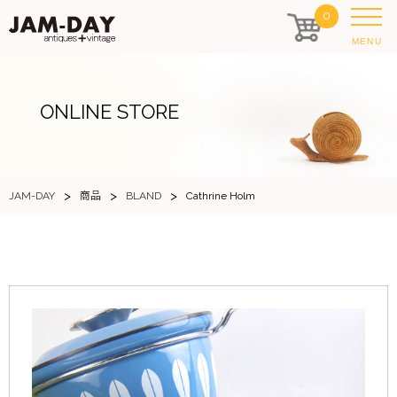
0
MENU
ONLINE STORE
>
>
>
JAM-DAY
商品
BLAND
Cathrine Holm