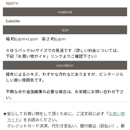
1930's~
material
bakelite
size
幅 約5.5cm×1.5cm 高さ 約5.5cm
※ゆうパック60サイズでの発送です（詳しい料金については、
下記「お買い物ガイド」リンクよりご確認下さい）
condition
経年による小キズ、わずかな汚れなどありますが、ビンテージら
しい良い雰囲気です。
不明な点や追加画像の必要な場合は、お気軽にお問い合わせ下さ
い。
★安心してお買い物をして頂くために、ご注文前に必ず『
お買い物
ガイド
』をお読みください。
クレジットカード決済、代引き支払い、銀行振込（前払い）、郵