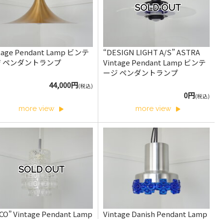
SOLD OUT
tage Pendant Lamp ビンテ
“DESIGN LIGHT A/S” ASTRA
ジ ペンダントランプ
Vintage Pendant Lamp ビンテ
ージ ペンダントランプ
44,000円
(税込)
0円
(税込)
more view
more view
SOLD OUT
CO” Vintage Pendant Lamp
Vintage Danish Pendant Lamp