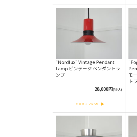
“Nordlux” Vintage Pendant
“Fo
Lamp ビンテージ ペンダントラ
Pe
ンプ
モー
ト
28,000円
(税込)
more view