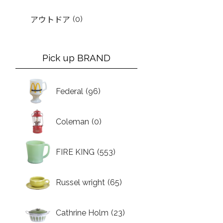
(0)
アウトドア
Pick up BRAND
Federal
(96)
Coleman
(0)
FIRE KING
(553)
Russel wright
(65)
Cathrine Holm
(23)