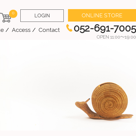
0
ONLINE STORE
LOGIN
052-691-7005
de
Access
Contact
OPEN 11:00～19:00