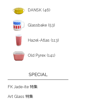
DANSK
(46)
Glassbake
(53)
Hazel-Atlas
(113)
Old Pyrex
(141)
SPECIAL
FK Jade-ite 特集
Art Glass 特集