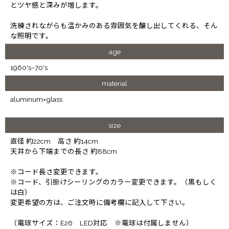
とツヤ感と深みが増します。
洗練されながらも温かみのある雰囲気を醸し出してくれる、そん
な照明です。
age
1960's~70's
material
aluminum×glass
size
直径 約22cm 高さ 約14cm
天井から下端までの長さ 約88cm
※コード長さ変更できます。
※コード、引掛けシーリングのカラー変更できます。（黒もしく
は白）
変更希望の方は、ご注文時に備考欄に記入して下さい。
（電球サイズ：E26 LED対応 ※電球は付属しません）