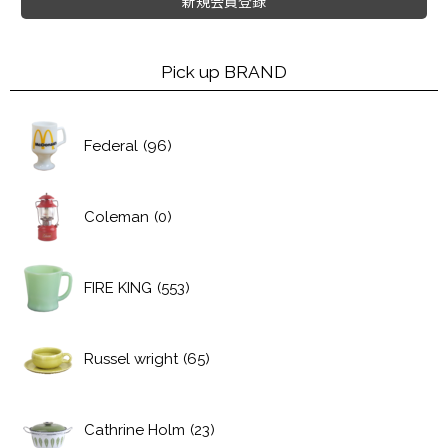
新規会員登録
Pick up BRAND
Federal
(96)
Coleman
(0)
FIRE KING
(553)
Russel wright
(65)
Cathrine Holm
(23)