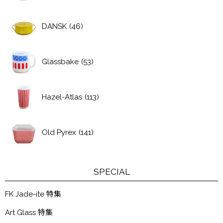
DANSK
(46)
Glassbake
(53)
Hazel-Atlas
(113)
Old Pyrex
(141)
SPECIAL
FK Jade-ite 特集
Art Glass 特集