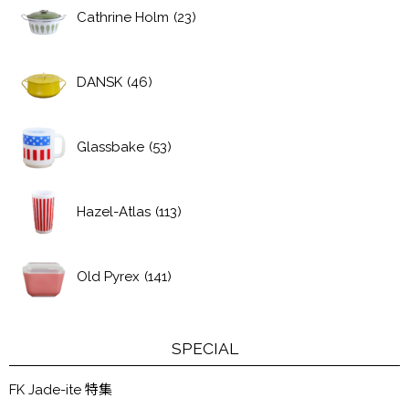
Cathrine Holm
(23)
DANSK
(46)
Glassbake
(53)
Hazel-Atlas
(113)
Old Pyrex
(141)
SPECIAL
FK Jade-ite 特集