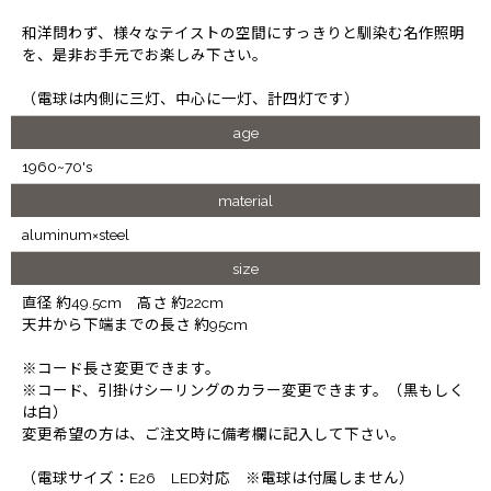
和洋問わず、様々なテイストの空間にすっきりと馴染む名作照明
を、是非お手元でお楽しみ下さい。
（電球は内側に三灯、中心に一灯、計四灯です）
age
1960~70's
material
aluminum×steel
size
直径 約49.5cm 高さ 約22cm
天井から下端までの長さ 約95cm
※コード長さ変更できます。
※コード、引掛けシーリングのカラー変更できます。（黒もしく
は白）
変更希望の方は、ご注文時に備考欄に記入して下さい。
（電球サイズ：E26 LED対応 ※電球は付属しません）