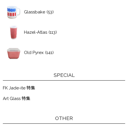
Glassbake
(53)
Hazel-Atlas
(113)
Old Pyrex
(141)
SPECIAL
FK Jade-ite 特集
Art Glass 特集
OTHER