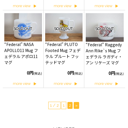
more view
more view
more view
SOLD OUT
SOLD OUT
SOLD OUT
“Federal” NASA
“Federal” PLUTO
“Federal” Raggedy
APOLLO11 Mug フ
Footed Mug フェデ
Ann Rike`s Mug フ
ェデラル アポロ11
ラル プルート フッ
ェデラル ラガディ・
マグ
テッドマグ
アン リケーズ マグ
0円
0円
0円
(税込)
(税込)
(税込)
more view
more view
more view
1 / 2
1
2
»