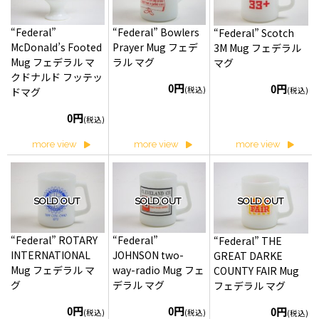
“Federal”
“Federal” Bowlers
“Federal” Scotch
McDonald’s Footed
Prayer Mug フェデ
3M Mug フェデラル
Mug フェデラル マ
ラル マグ
マグ
クドナルド フッテッ
0円
0円
(税込)
(税込)
ドマグ
0円
(税込)
more view
more view
more view
SOLD OUT
SOLD OUT
SOLD OUT
“Federal” ROTARY
“Federal”
“Federal” THE
INTERNATIONAL
JOHNSON two-
GREAT DARKE
Mug フェデラル マ
way-radio Mug フェ
COUNTY FAIR Mug
グ
デラル マグ
フェデラル マグ
0円
0円
0円
(税込)
(税込)
(税込)