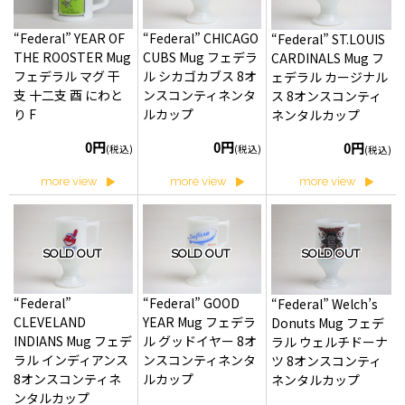
“Federal” YEAR OF
“Federal” CHICAGO
“Federal” ST.LOUIS
THE ROOSTER Mug
CUBS Mug フェデラ
CARDINALS Mug フ
フェデラル マグ 干
ル シカゴカブス 8オ
ェデラル カージナル
支 十二支 酉 にわと
ンスコンティネンタ
ス 8オンスコンティ
り F
ルカップ
ネンタルカップ
0円
0円
0円
(税込)
(税込)
(税込)
more view
more view
more view
SOLD OUT
SOLD OUT
SOLD OUT
“Federal”
“Federal” GOOD
“Federal” Welch’s
CLEVELAND
YEAR Mug フェデラ
Donuts Mug フェデ
INDIANS Mug フェデ
ル グッドイヤー 8オ
ラル ウェルチドーナ
ラル インディアンス
ンスコンティネンタ
ツ 8オンスコンティ
8オンスコンティネ
ルカップ
ネンタルカップ
ンタルカップ