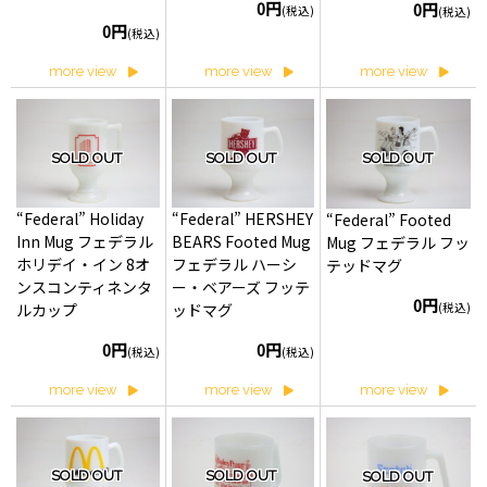
0円
0円
(税込)
(税込)
0円
(税込)
more view
more view
more view
SOLD OUT
SOLD OUT
SOLD OUT
“Federal” Holiday
“Federal” HERSHEY
“Federal” Footed
Inn Mug フェデラル
BEARS Footed Mug
Mug フェデラル フッ
ホリデイ・イン 8オ
フェデラル ハーシ
テッドマグ
ンスコンティネンタ
ー・ベアーズ フッテ
0円
(税込)
ルカップ
ッドマグ
0円
0円
(税込)
(税込)
more view
more view
more view
SOLD OUT
SOLD OUT
SOLD OUT