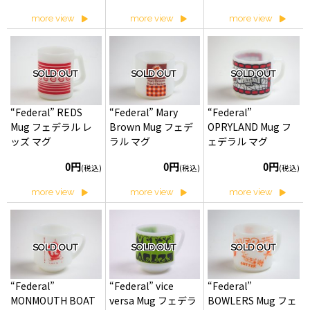
more view
more view
more view
SOLD OUT
SOLD OUT
SOLD OUT
“Federal” REDS
“Federal” Mary
“Federal”
Mug フェデラル レ
Brown Mug フェデ
OPRYLAND Mug フ
ッズ マグ
ラル マグ
ェデラル マグ
0円
0円
0円
(税込)
(税込)
(税込)
more view
more view
more view
SOLD OUT
SOLD OUT
SOLD OUT
“Federal”
“Federal” vice
“Federal”
MONMOUTH BOAT
versa Mug フェデラ
BOWLERS Mug フェ