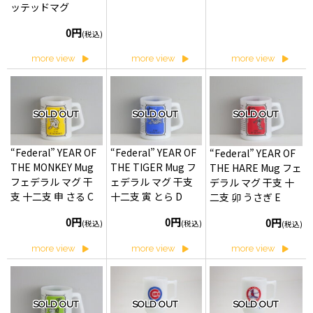
ッテッドマグ
0円
(税込)
more view
more view
more view
SOLD OUT
SOLD OUT
SOLD OUT
“Federal” YEAR OF
“Federal” YEAR OF
“Federal” YEAR OF
THE MONKEY Mug
THE TIGER Mug フ
THE HARE Mug フェ
フェデラル マグ 干
ェデラル マグ 干支
デラル マグ 干支 十
支 十二支 申 さる C
十二支 寅 とら D
二支 卯 うさぎ E
0円
0円
0円
(税込)
(税込)
(税込)
more view
more view
more view
SOLD OUT
SOLD OUT
SOLD OUT