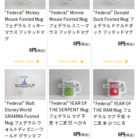
“Federal” Mickey
“Federal” Minnie
“Federal” Donald
Mouse Footed Mug
Mouse Footed Mug
Duck Footed Mug フ
フェデラル ミッキー
フェデラル ミニーマ
ェデラル ドナルドダ
マウス フッテッドマ
ウス フッテッドマグ
ック フッテッドマグ
グ
0円
0円
(税込)
(税込)
0円
(税込)
more view
more view
more view
SOLD OUT
SOLD OUT
SOLD OUT
“Federal” Walt
“Federal” YEAR OF
“Federal” YEAR OF
Disney World
THE SERPENT Mug
THE RAM Mug フェ
GRAMMA Footed
フェデラル マグ 干
デラル マグ 干支 十
Mug フェデラル ウ
支 十二支 巳 へび A
二支 未 ひつじ B
ォルトディズニーワ
0円
0円
(税込)
(税込)
ールド グランマ フ