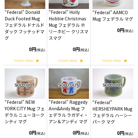
“Federal” Donald
“Federal” Holly
“Federal” AAMCO
Duck Footed Mug
Hobbie Christmas
Mug フェデラル マグ
フェデラル ドナルド
Mug フェデラル ホ
0円
(税込)
ダック フッテッドマ
リーホビー クリスマ
グ
スマグ
0円
0円
(税込)
(税込)
more view
more view
more view
SOLD OUT
SOLD OUT
SOLD OUT
“Federal” NEW
“Federal” Raggedy
“Federal”
YORK CITY Mug フェ
Ann&Andy Mug フ
HERSHEYPARK Mug
デラル ニューヨーク
ェデラル ラガディ・
フェデラル ハーシー
シティ マグ
アン＆アンディ マグ
パーク マグ
0円
0円
0円
(税込)
(税込)
(税込)