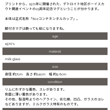
プリントから、1971年に開催された、デトロイト地区ボーイスカ
ウト関連イベントの25周年記念マグということが分かります。
本体は正式名称「8ozコンチネンタルカップ」。
脚付きマグは飾っても絵になりますね。
age
1970's
material
milk glass
size
直径 約7cm 高さ 約14cm 幅 約9.6cm
condition
リムにわずかな着色、スレがあります。
側面に薄い着色があります。
その他、製造時よりのヘアライン、劣化線、凹凸、ガラスのヨレ
などありますが、ミルクガラス特有のものです。