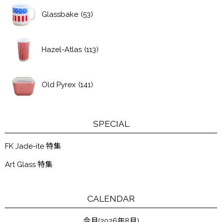
Glassbake
(53)
Hazel-Atlas
(113)
Old Pyrex
(141)
SPECIAL
FK Jade-ite 特集
Art Glass 特集
CALENDAR
今月(2026年8月)