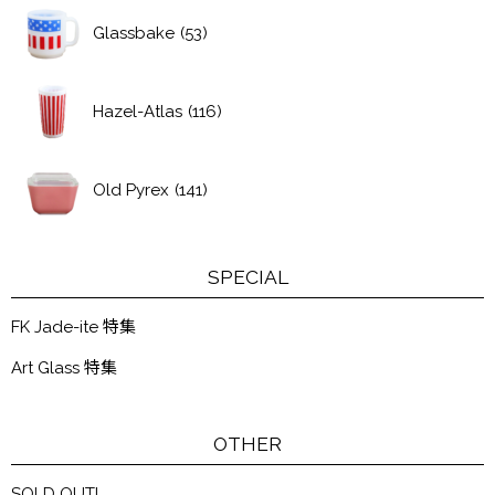
Glassbake
(53)
Hazel-Atlas
(116)
Old Pyrex
(141)
SPECIAL
FK Jade-ite 特集
Art Glass 特集
OTHER
SOLD OUT!