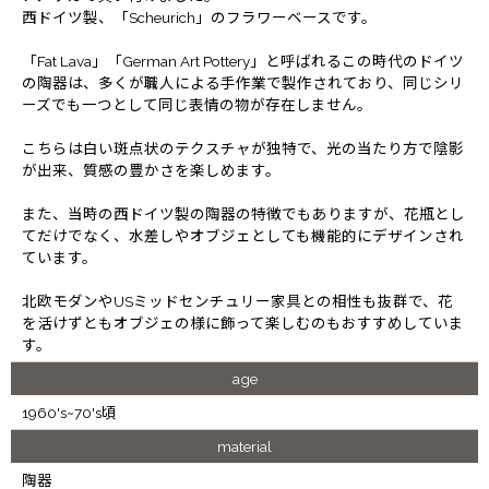
西ドイツ製、「Scheurich」のフラワーベースです。
「Fat Lava」「German Art Pottery」と呼ばれるこの時代のドイツ
の陶器は、多くが職人による手作業で製作されており、同じシリ
ーズでも一つとして同じ表情の物が存在しません。
こちらは白い斑点状のテクスチャが独特で、光の当たり方で陰影
が出来、質感の豊かさを楽しめます。
また、当時の西ドイツ製の陶器の特徴でもありますが、花瓶とし
てだけでなく、水差しやオブジェとしても機能的にデザインされ
ています。
北欧モダンやUSミッドセンチュリー家具との相性も抜群で、花
を活けずともオブジェの様に飾って楽しむのもおすすめしていま
す。
age
1960's~70's頃
material
陶器