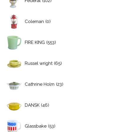
Federal
(102)
Coleman
(0)
FIRE KING
(553)
Russel wright
(65)
Cathrine Holm
(23)
DANSK
(46)
Glassbake
(53)