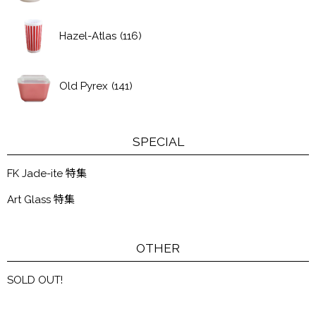
Hazel-Atlas
(116)
Old Pyrex
(141)
SPECIAL
FK Jade-ite 特集
Art Glass 特集
OTHER
SOLD OUT!