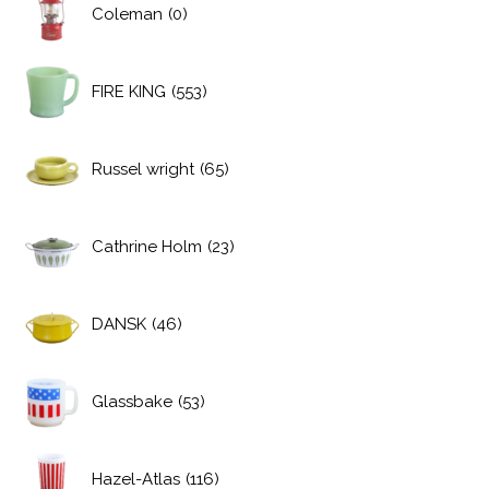
Coleman
(0)
FIRE KING
(553)
Russel wright
(65)
Cathrine Holm
(23)
DANSK
(46)
Glassbake
(53)
Hazel-Atlas
(116)