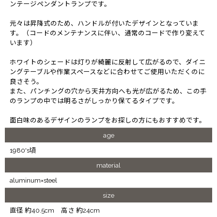
ンテージペンダントランプです。
元々は昇降式のため、ハンドルが付いたデザインとなっていま
す。（コードのメンテナンスに伴い、通常のコードで作り変えて
います）
ホワイトのシェードは灯りが綺麗に反射して広がるので、ダイニ
ングテーブルや作業スペースなどに合わせてご使用いただくのに
良さそう。
また、パンチングの穴から天井方向へも光が広がるため、この手
のランプの中では明るさがしっかり保てるタイプです。
面白味のあるデザインのランプをお探しの方にもおすすめです。
age
1980's頃
material
aluminum×steel
size
直径 約40.5cm 高さ 約24cm