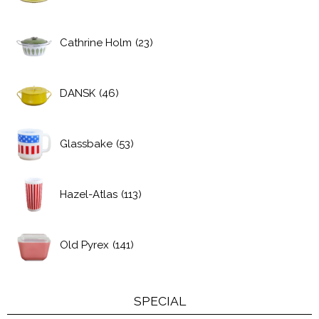
Cathrine Holm
(23)
DANSK
(46)
Glassbake
(53)
Hazel-Atlas
(113)
Old Pyrex
(141)
SPECIAL