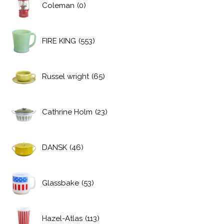
Coleman
(0)
FIRE KING
(553)
Russel wright
(65)
Cathrine Holm
(23)
DANSK
(46)
Glassbake
(53)
Hazel-Atlas
(113)