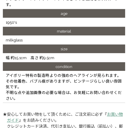
す。
age
1950's
material
milkglass
size
幅 約15.1cm 高さ 約9.5cm
condition
アイボリー特有の製造時よりの強めのヘアラインが見られます。
その他着色、バブル痕がありますが、ビンテージらしい良い雰囲
気です。
不明な点や追加画像の必要な場合は、お気軽にお問い合わせくだ
さい。
★安心してお買い物をして頂くために、ご注文前に必ず『
お買い物
ガイド
』をお読みください。
クレジットカード決済、代引き支払い、銀行振込（前払い）、郵