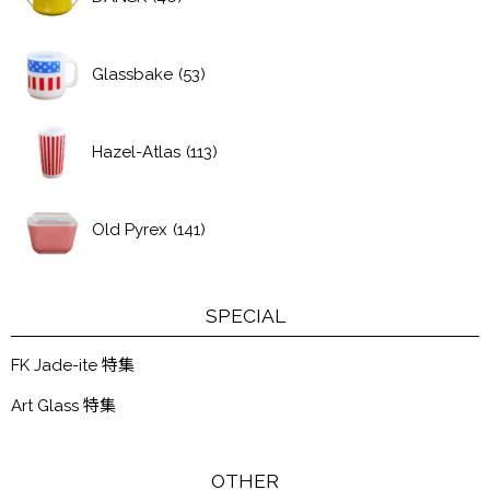
Glassbake
(53)
Hazel-Atlas
(113)
Old Pyrex
(141)
SPECIAL
FK Jade-ite 特集
Art Glass 特集
OTHER