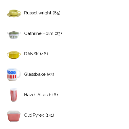
Russel wright
(65)
Cathrine Holm
(23)
DANSK
(46)
Glassbake
(53)
Hazel-Atlas
(116)
Old Pyrex
(141)