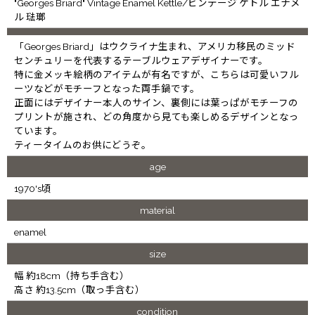
"Georges Briard" Vintage Enamel Kettle/ビンテージ ケトル エナメ
ル 琺瑯
「Georges Briard」はウクライナ生まれ、アメリカ移民のミッド
センチュリーを代表するテーブルウェアデザイナーです。
特に金メッキ絵柄のアイテムが有名ですが、こちらは可愛いフル
ーツなどがモチーフとなった両手鍋です。
正面にはデザイナー本人のサイン、裏側には葉っぱがモチーフの
プリントが施され、どの角度から見ても楽しめるデザインとなっ
ています。
ティータイムのお供にどうぞ。
age
1970's頃
material
enamel
size
幅 約18cm（持ち手含む）
高さ 約13.5cm（取っ手含む）
condition