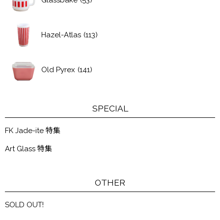
Glassbake
(53)
Hazel-Atlas
(113)
Old Pyrex
(141)
SPECIAL
FK Jade-ite 特集
Art Glass 特集
OTHER
SOLD OUT!