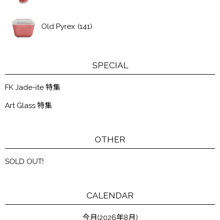
Old Pyrex
(141)
SPECIAL
FK Jade-ite 特集
Art Glass 特集
OTHER
SOLD OUT!
CALENDAR
今月(2026年8月)