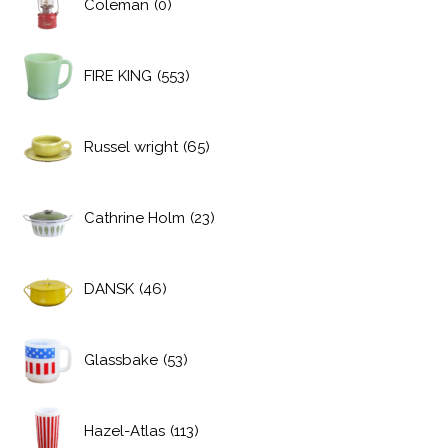
Coleman
(0)
FIRE KING
(553)
Russel wright
(65)
Cathrine Holm
(23)
DANSK
(46)
Glassbake
(53)
Hazel-Atlas
(113)