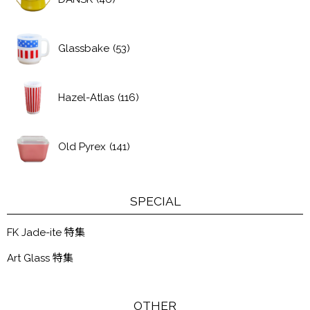
Glassbake
(53)
Hazel-Atlas
(116)
Old Pyrex
(141)
SPECIAL
FK Jade-ite 特集
Art Glass 特集
OTHER