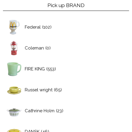
Pick up BRAND
Federal
(102)
Coleman
(0)
FIRE KING
(553)
Russel wright
(65)
Cathrine Holm
(23)
DANSK
(46)