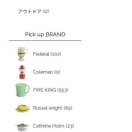
(0)
アウトドア
Pick up BRAND
Federal
(102)
Coleman
(0)
FIRE KING
(553)
Russel wright
(65)
Cathrine Holm
(23)