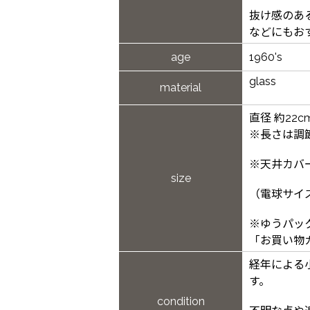
抜け感のあ
などにもお
age
1960's
glass
material
直径 約22
※長さは調
※天井カバ
size
（電球サイ
※ゆうパッ
「お買い物
経年による
す。
condition