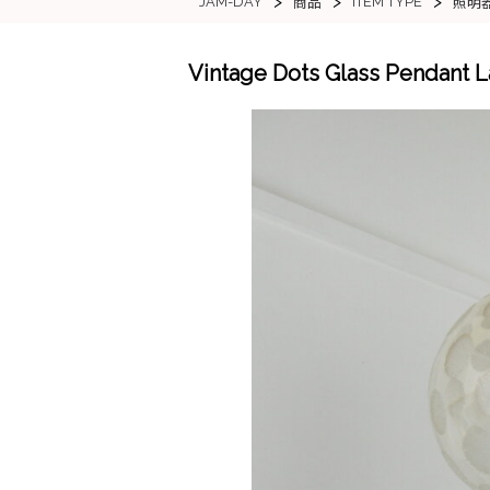
>
>
>
JAM-DAY
ITEM TYPE
商品
照明
Vintage Dots Glass Pe