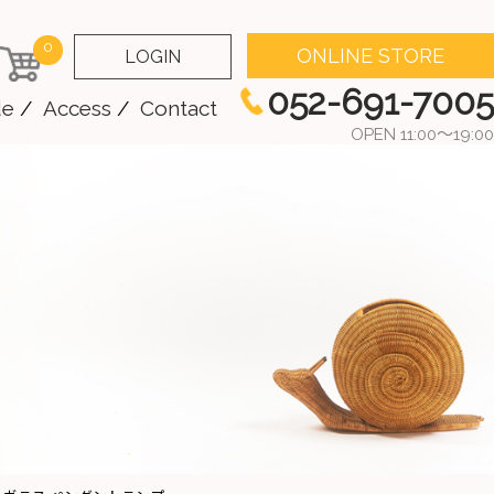
0
ONLINE STORE
LOGIN
052-691-7005
de
Access
Contact
OPEN 11:00～19:00