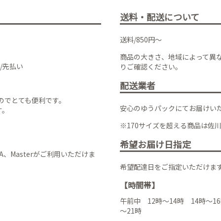
送料・配送について
送料/850円～
商品の大きさ、地域によって異
/先払い
りご確認ください。
配送業者
のでとても便利です。
安心のゆうパックにてお届けい
す。
※170サイズを超える商品は佐
希望お届け日指定
VISA、Masterがご利用いただけま
希望配達日をご指定いただけま
【時間帯】
午前中 12時～14時 14時～16
～21時