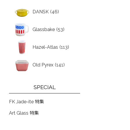
DANSK
(46)
Glassbake
(53)
Hazel-Atlas
(113)
Old Pyrex
(141)
SPECIAL
FK Jade-ite 特集
Art Glass 特集