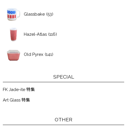
Glassbake
(53)
Hazel-Atlas
(116)
Old Pyrex
(141)
SPECIAL
FK Jade-ite 特集
Art Glass 特集
OTHER