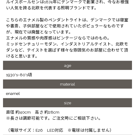
ルイスポールセンは1874年にデンマークで創業され、今なお根強
い人気を誇る北欧を代表する照明ブランドです。
こちらのエナメル製のペンダントライトは、デンマークでは寝室
や書斎、子供部屋などで使用されていたポピュラーなものです
が、現在では廃盤となっています。
エナメルの質感や肉厚感はビンテージならではのもの。
ミッドセンチュリーモダン、インダストリアルテイスト、北欧モ
ダンなど、テイストを選ばず様々な雰囲気のお部屋に合わせて頂
けると思います。
age
1930's~80's頃
material
enamel
size
直径 約40cm 高さ 約28cm
※長さは調節可能です。ご注文時にご相談下さい。
（電球サイズ：E26 LED対応 ※電球は付属しません）