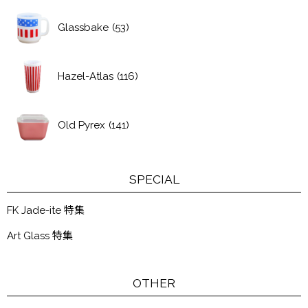
Glassbake
(53)
Hazel-Atlas
(116)
Old Pyrex
(141)
SPECIAL
FK Jade-ite 特集
Art Glass 特集
OTHER