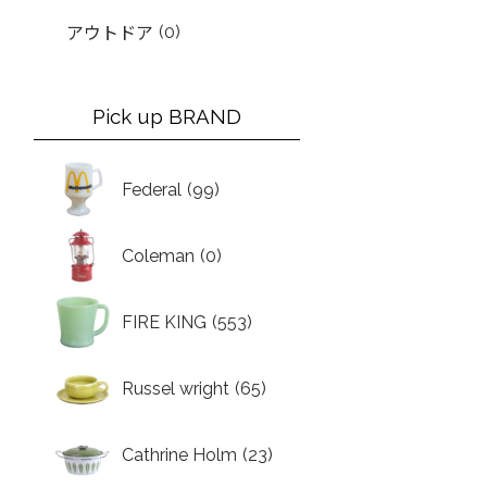
(0)
アウトドア
Pick up BRAND
Federal
(99)
Coleman
(0)
FIRE KING
(553)
Russel wright
(65)
Cathrine Holm
(23)