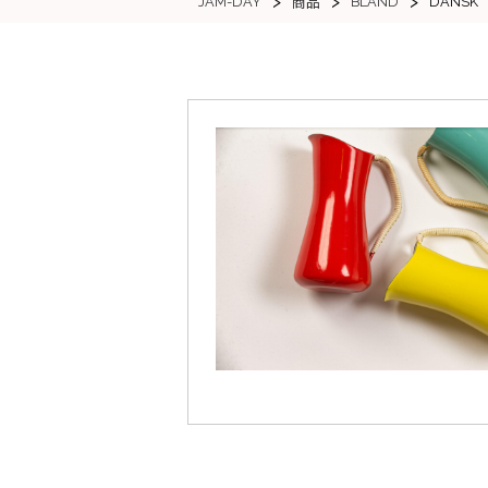
>
>
>
JAM-DAY
BLAND
DANSK
商品