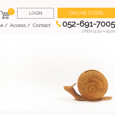
0
ONLINE STORE
LOGIN
052-691-7005
de
Access
Contact
OPEN 11:00～19:00