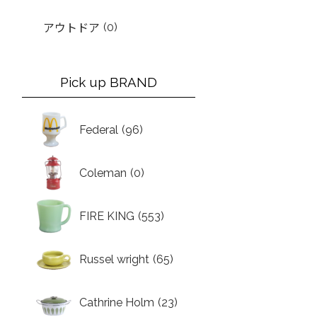
(0)
アウトドア
Pick up BRAND
Federal
(96)
Coleman
(0)
FIRE KING
(553)
Russel wright
(65)
Cathrine Holm
(23)