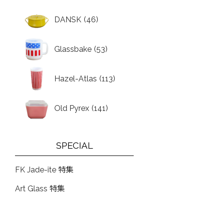
DANSK
(46)
Glassbake
(53)
Hazel-Atlas
(113)
Old Pyrex
(141)
SPECIAL
FK Jade-ite 特集
Art Glass 特集