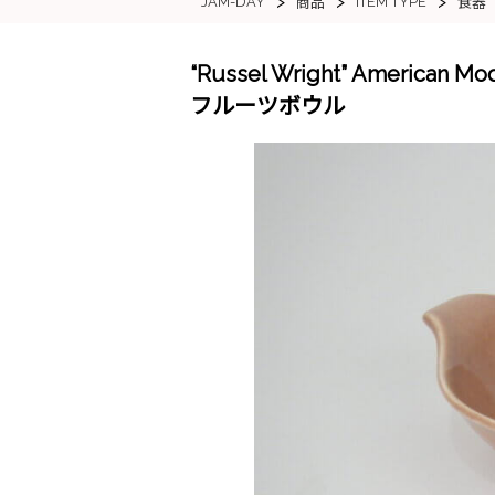
>
>
>
JAM-DAY
ITEM TYPE
商品
食器
“Russel Wright” Americ
フルーツボウル