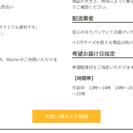
商品の大きさ、地域によって異
/先払い
りご確認ください。
配送業者
のでとても便利です。
安心のゆうパックにてお届けい
す。
※170サイズを超える商品は佐
希望お届け日指定
VISA、Masterがご利用いただけま
希望配達日をご指定いただけま
【時間帯】
午前中 12時～14時 14時～16
～21時
お買い物ガイド詳細