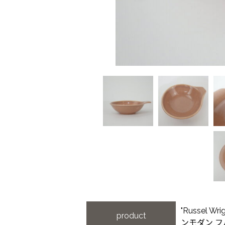
"Russel W
product
ンモダン 