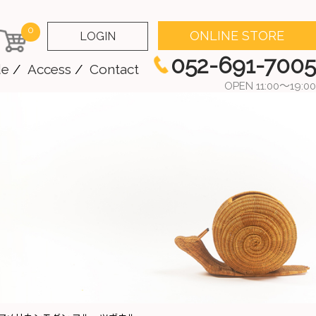
0
ONLINE STORE
LOGIN
052-691-7005
de
Access
Contact
OPEN 11:00～19:00