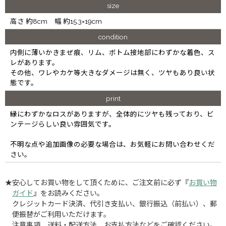
size
高さ 約8cm 幅 約15.3×19cm
condition
内側に薄いかきまぜ痕、リム、ボトム接地部にわずかな着色、ス
レがあります。
その他、ワレやカケ等大きなダメージは無く、ツヤもあり良い状
態です。
print
縁にわずかなロスがありますが、全体的にツヤも残っており、ビ
ンテージらしい良い雰囲気です。
不明な点や追加画像の必要な場合は、お気軽にお問い合わせくだ
さい。
★安心してお買い物をして頂くために、ご注文前に必ず『
お買い物
ガイド
』をお読みください。
クレジットカード決済、代引き支払い、銀行振込（前払い）、郵
便振替がご利用いただけます。
注意事項、送料・配送方法、お支払方法などをご確認ください。