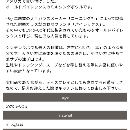
アメリカで買い付けました。
オールドパイレックスのミキシングボウルです。
1851年創業の大手ガラスメーカー「コーニング社」によって製造
された耐熱ガラス製の食器ブランド「パイレックス」。
その中でも1940~80年代に製造されていたものをオールドパイレ
ックスと呼び、現在でも人気を博しています。
シンデレラボウル最大の特徴は、左右に付いた「耳」のような部
分です。大きい方は液体を注ぐための注ぎ口、小さい方は持ち手
兼サブの注ぎ口です。
生地やドレッシング、スープなどを移し替える際に非常に使いや
すい設計となっています。
実用品でありながら、ディスプレイとしても成立する可愛らしさ
なので、是非お迎えした際はキッチンに飾ってお楽しみ下さい。
age
1970's~80's
material
milkglass