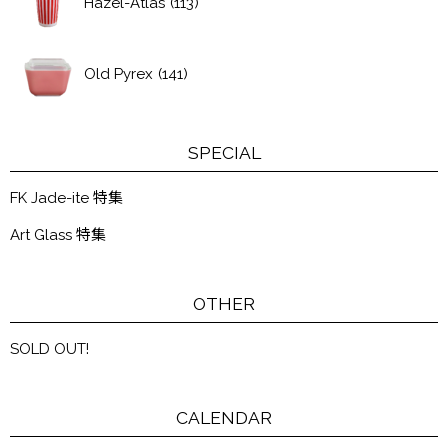
Hazel-Atlas
(113)
Old Pyrex
(141)
SPECIAL
FK Jade-ite 特集
Art Glass 特集
OTHER
SOLD OUT!
CALENDAR