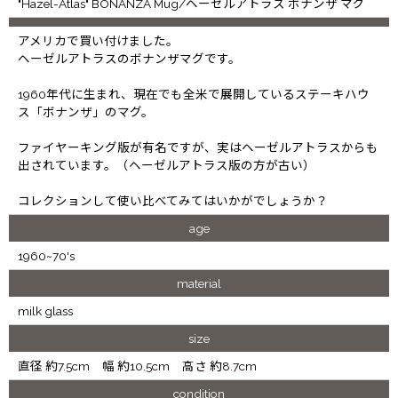
"Hazel-Atlas" BONANZA Mug/ヘーゼルアトラス ボナンザ マグ
アメリカで買い付けました。
ヘーゼルアトラスのボナンザマグです。
1960年代に生まれ、現在でも全米で展開しているステーキハウ
ス「ボナンザ」のマグ。
ファイヤーキング版が有名ですが、実はヘーゼルアトラスからも
出されています。（ヘーゼルアトラス版の方が古い）
コレクションして使い比べてみてはいかがでしょうか？
age
1960~70's
material
milk glass
size
直径 約7.5cm 幅 約10.5cm 高さ 約8.7cm
condition