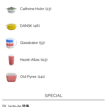
Cathrine Holm
(23)
DANSK
(46)
Glassbake
(53)
Hazel-Atlas
(113)
Old Pyrex
(141)
SPECIAL
FK Jade-ite 特集