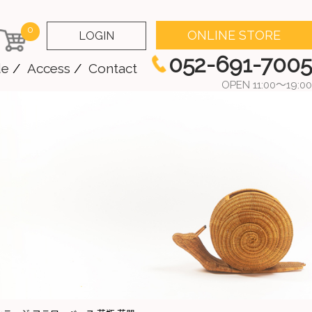
0
ONLINE STORE
LOGIN
052-691-7005
de
Access
Contact
OPEN 11:00～19:00