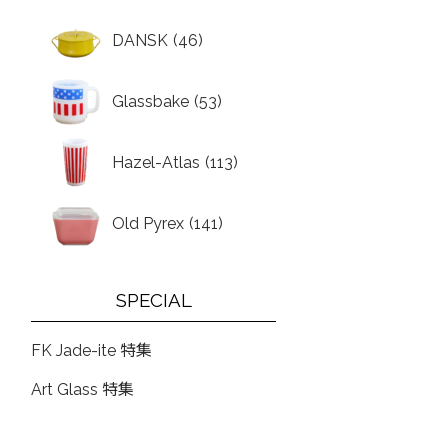
DANSK
(46)
Glassbake
(53)
Hazel-Atlas
(113)
Old Pyrex
(141)
SPECIAL
FK Jade-ite 特集
Art Glass 特集