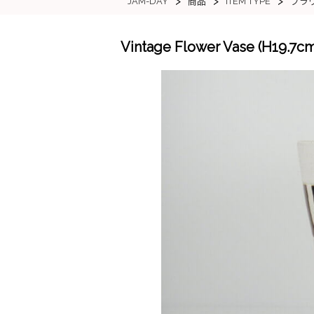
>
>
>
JAM-DAY
ITEM TYPE
商品
フラ
Vintage Flower Vase (