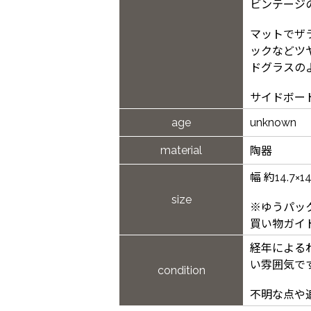
ビンテージ
マットでザ
ックなどツ
ドグラスの
サイドボー
age
unknown
material
陶器
幅 約14.7×
size
※ゆうパッ
買い物ガイ
経年による
い雰囲気で
condition
不明な点や