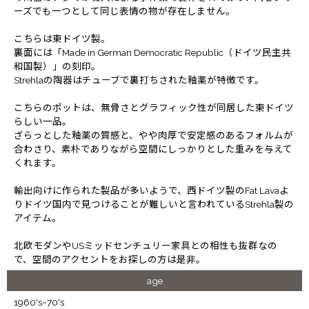
ーズでも一つとして同じ表情の物が存在しません。
こちらは東ドイツ製。
裏面には「Made in German Democratic Republic（ドイツ民主共
和国製）」の刻印。
Strehlaの陶器はチューブで裏打ちされた釉薬が特徴です。
こちらのポットは、無骨さとグラフィック性が同居した東ドイツ
らしい一品。
ざらっとした釉薬の質感と、やや肉厚で安定感のあるフォルムが
合わさり、素朴でありながら空間にしっかりとした重みを与えて
くれます。
輸出向けに作られた製品が多いようで、西ドイツ製のFat Lavaよ
りドイツ国内で見つけることが難しいと言われているStrehla製の
アイテム。
北欧モダンやUSミッドセンチュリー家具との相性も抜群なの
で、空間のアクセントをお探しの方は是非。
age
1960's~70's