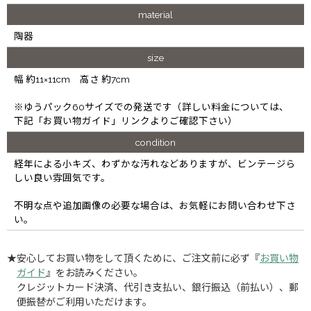
material
陶器
size
幅 約11×11cm 高さ 約7cm
※ゆうパック60サイズでの発送です（詳しい料金については、
下記「お買い物ガイド」リンクよりご確認下さい）
condition
経年による小キズ、わずかな汚れなどありますが、ビンテージら
しい良い雰囲気です。
不明な点や追加画像の必要な場合は、お気軽にお問い合わせ下さ
い。
★安心してお買い物をして頂くために、ご注文前に必ず『
お買い物
ガイド
』をお読みください。
クレジットカード決済、代引き支払い、銀行振込（前払い）、郵
便振替がご利用いただけます。