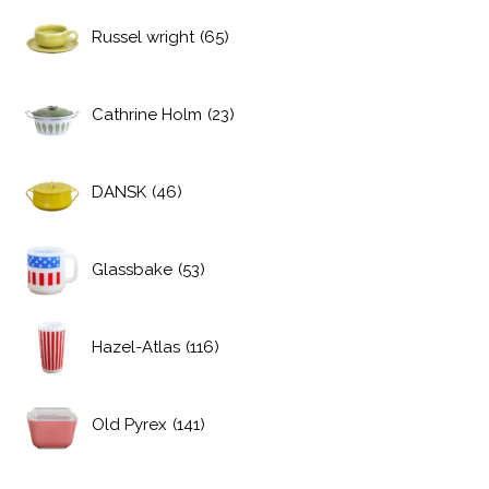
Russel wright
(65)
Cathrine Holm
(23)
DANSK
(46)
Glassbake
(53)
Hazel-Atlas
(116)
Old Pyrex
(141)