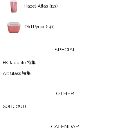
Hazel-Atlas
(113)
Old Pyrex
(141)
SPECIAL
FK Jade-ite 特集
Art Glass 特集
OTHER
SOLD OUT!
CALENDAR