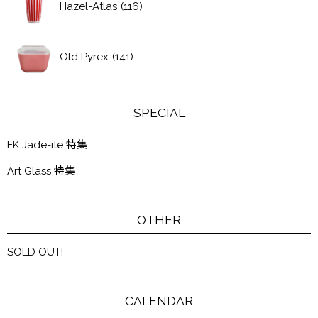
Hazel-Atlas
(116)
Old Pyrex
(141)
SPECIAL
FK Jade-ite 特集
Art Glass 特集
OTHER
SOLD OUT!
CALENDAR