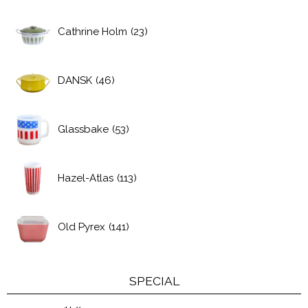
Cathrine Holm
(23)
DANSK
(46)
Glassbake
(53)
Hazel-Atlas
(113)
Old Pyrex
(141)
SPECIAL