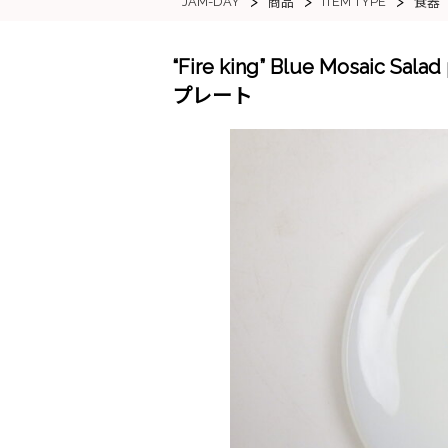
>
>
>
JAM-DAY
ITEM TYPE
商品
食器
“Fire king” Blue Mosai
プレート