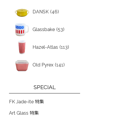
DANSK
(46)
Glassbake
(53)
Hazel-Atlas
(113)
Old Pyrex
(141)
SPECIAL
FK Jade-ite 特集
Art Glass 特集