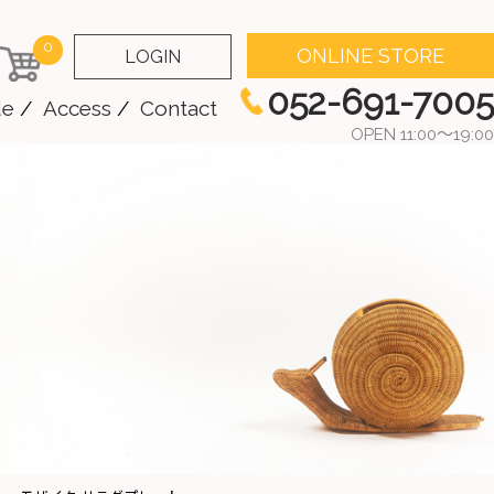
0
ONLINE STORE
LOGIN
052-691-7005
de
Access
Contact
OPEN 11:00～19:00