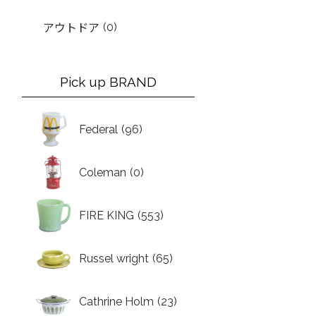
(0)
アウトドア
Pick up BRAND
Federal
(96)
Coleman
(0)
FIRE KING
(553)
Russel wright
(65)
Cathrine Holm
(23)