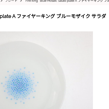
>
>
プレート
“Fire king” Blue Mosaic Salad plate A ファイヤ
c Salad plate A ファイヤーキング ブルーモザイク サラダ