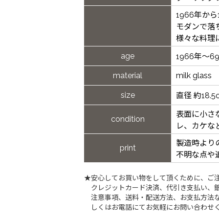
1966年か
モダンで落
様々な料理
age
1966年～6
material
milk glass
size
直径 約18.5
表面に小さ
condition
レ、カケな
製造時より
print
不明な点や
★安心してお買い物をして頂くために、ご
クレジットカード決済、代引き支払い、
注意事項、送料・配送方法、お支払方法な
しくはお電話にてお気軽にお問い合わせ