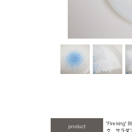
"Fire kin
product
ク サラ