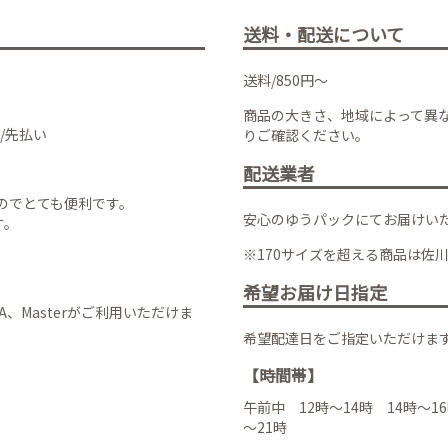
送料・配送について
送料/850円～
商品の大きさ、地域によって異
/先払い
りご確認ください。
配送業者
のでとても便利です。
安心のゆうパックにてお届けい
す。
※170サイズを超える商品は佐
希望お届け日指定
VISA、Masterがご利用いただけま
希望配達日をご指定いただけま
【時間帯】
午前中 12時～14時 14時～16
～21時