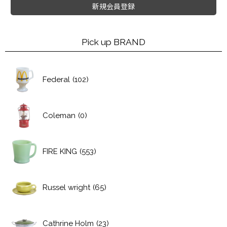
新規会員登録
Pick up BRAND
Federal
(102)
Coleman
(0)
FIRE KING
(553)
Russel wright
(65)
Cathrine Holm
(23)