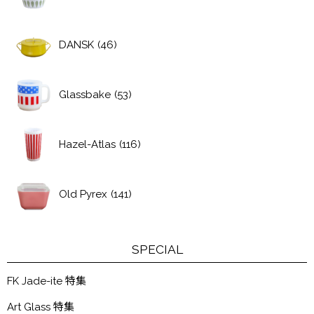
DANSK
(46)
Glassbake
(53)
Hazel-Atlas
(116)
Old Pyrex
(141)
SPECIAL
FK Jade-ite 特集
Art Glass 特集