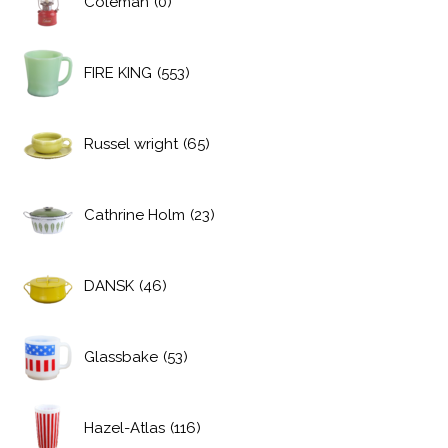
Coleman
(0)
FIRE KING
(553)
Russel wright
(65)
Cathrine Holm
(23)
DANSK
(46)
Glassbake
(53)
Hazel-Atlas
(116)