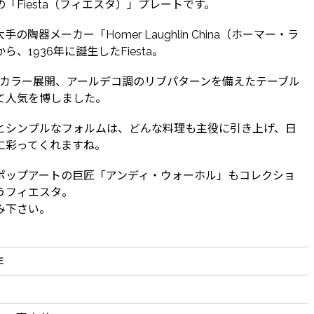
「Fiesta（フィエスタ）」プレートです。
の陶器メーカー「Homer Laughlin China（ホーマー・ラ
ら、1936年に誕生したFiesta。
なカラー展開、アールデコ調のリブパターンを備えたテーブル
て人気を博しました。
とシンプルなフォルムは、どんな料理も主役に引き上げ、日
に彩ってくれますね。
ポップアートの巨匠「アンディ・ウォーホル」もコレクショ
うフィエスタ。
み下さい。
年