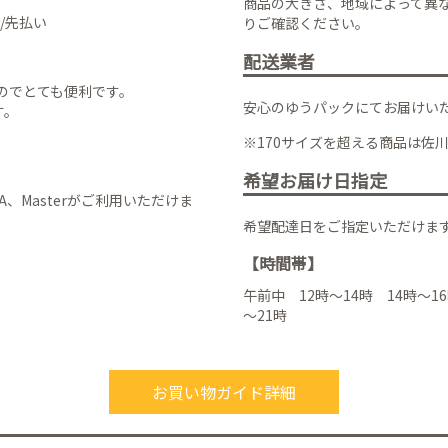
商品の大きさ、地域によって異
/先払い
りご確認ください。
配送業者
のでとても便利です。
安心のゆうパックにてお届けい
す。
※170サイズを超える商品は佐
希望お届け日指定
VISA、Masterがご利用いただけま
希望配達日をご指定いただけま
【時間帯】
午前中 12時～14時 14時～16
～21時
お買い物ガイド詳細