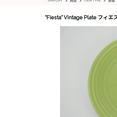
>
>
>
JAM-DAY
ITEM TYPE
商品
食器
“Fiesta” Vintage Plat