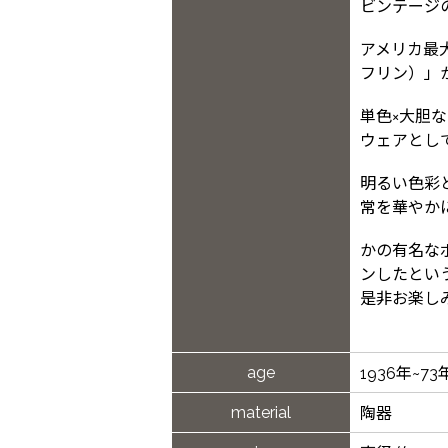
ビンテージの
アメリカ最大手
フリン）」か
単色×大胆
ウェアとし
明るい色彩
常を華やか
かの有名な
ンしたとい
是非お楽し
age
1936年~73
material
陶器