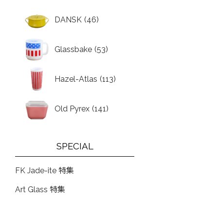
DANSK
(46)
Glassbake
(53)
Hazel-Atlas
(113)
Old Pyrex
(141)
SPECIAL
FK Jade-ite 特集
Art Glass 特集