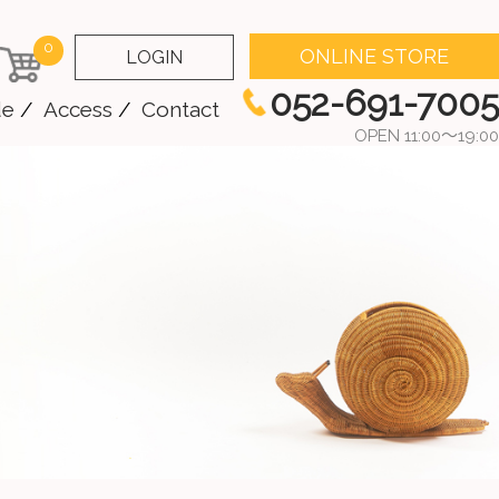
0
ONLINE STORE
LOGIN
052-691-7005
de
Access
Contact
OPEN 11:00～19:00