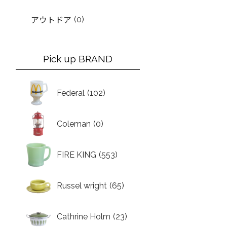
(0)
アウトドア
Pick up BRAND
Federal
(102)
Coleman
(0)
FIRE KING
(553)
Russel wright
(65)
Cathrine Holm
(23)