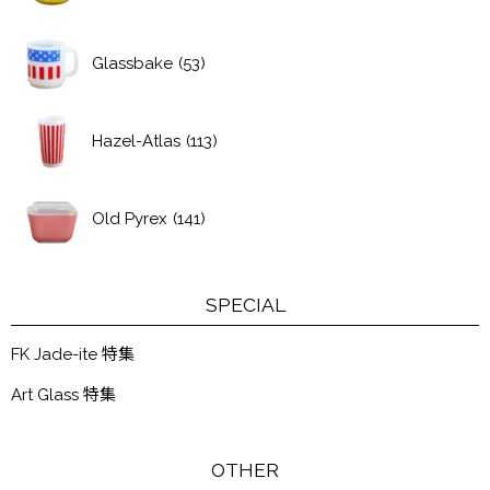
Glassbake
(53)
Hazel-Atlas
(113)
Old Pyrex
(141)
SPECIAL
FK Jade-ite 特集
Art Glass 特集
OTHER