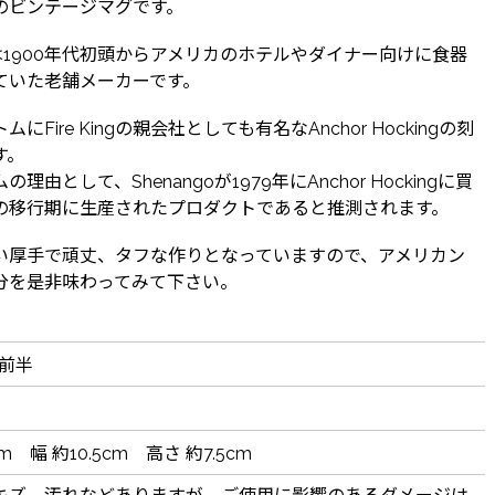
のビンテージマグです。
goは1900年代初頭からアメリカのホテルやダイナー向けに食器
ていた老舗メーカーです。
にFire Kingの親会社としても有名なAnchor Hockingの刻
す。
理由として、Shenangoが1979年にAnchor Hockingに買
の移行期に生産されたプロダクトであると推測されます。
い厚手で頑丈、タフな作りとなっていますので、アメリカン
分を是非味わってみて下さい。
's前半
m 幅 約10.5cm 高さ 約7.5cm