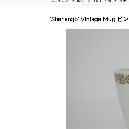
>
>
>
JAM-DAY
ITEM TYPE
商品
食器
“Shenango” Vintage M