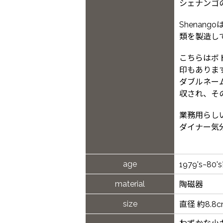
シェナンゴ
Shenan
類を製造し
こちらはボトム
印もありま
ダブルネームの
収され、そ
業務用らし
ダイナー気
age
1979's~80
material
陶磁器
size
直径 約8.8c