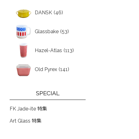
DANSK
(46)
Glassbake
(53)
Hazel-Atlas
(113)
Old Pyrex
(141)
SPECIAL
FK Jade-ite 特集
Art Glass 特集