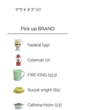
(0)
アウトドア
Pick up BRAND
Federal
(99)
Coleman
(0)
FIRE KING
(553)
Russel wright
(65)
Cathrine Holm
(23)