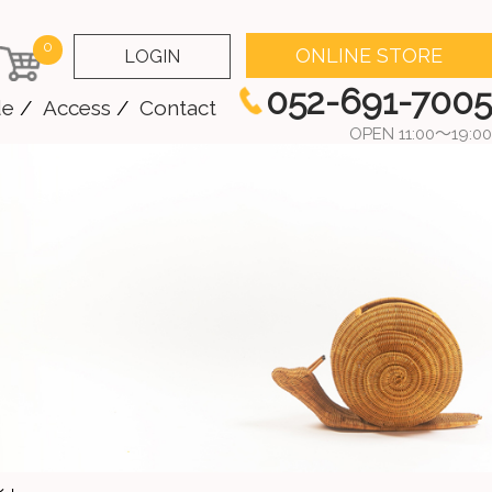
0
ONLINE STORE
LOGIN
052-691-7005
de
Access
Contact
OPEN 11:00～19:00