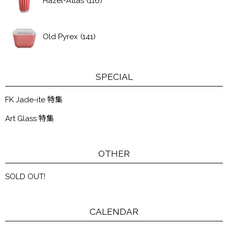
Hazel-Atlas
(116)
Old Pyrex
(141)
SPECIAL
FK Jade-ite 特集
Art Glass 特集
OTHER
SOLD OUT!
CALENDAR