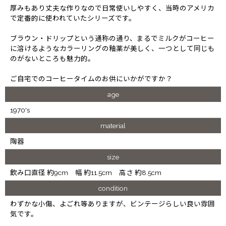
厚みもあり丈夫な作りなので日常使いしやすく、当時のアメリカ
で定番的に使われていたシリーズです。
ブラウン・ドリップという通称の通り、まるでミルクがコーヒー
に溶けるようなカラーリングの釉薬が美しく、一つとして同じも
のがないところも魅力的。
ご自宅でのコーヒータイムのお供にいかがですか？
age
1970's
material
陶器
size
飲み口直径 約9cm 幅 約11.5cm 高さ 約8.5cm
condition
わずかな小傷、よごれ等ありますが、ビンテージらしい良い雰囲
気です。