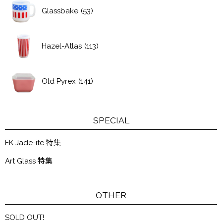
Glassbake
(53)
Hazel-Atlas
(113)
Old Pyrex
(141)
SPECIAL
FK Jade-ite 特集
Art Glass 特集
OTHER
SOLD OUT!