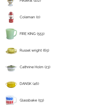
Federal
(102)
Coleman
(0)
FIRE KING
(553)
Russel wright
(65)
Cathrine Holm
(23)
DANSK
(46)
Glassbake
(53)