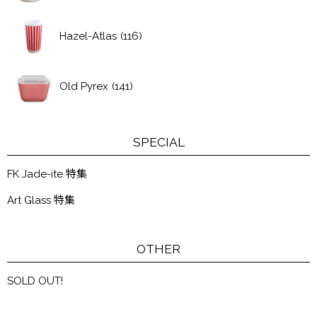
Hazel-Atlas
(116)
Old Pyrex
(141)
SPECIAL
FK Jade-ite 特集
Art Glass 特集
OTHER
SOLD OUT!