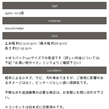
age
1960~70's頃
material
wood×metal
size
土台幅 約12.5×12.5cm（最大幅 約36.5cm）
高さ 約37~52.5cm
※ゆうパック140サイズでの発送です（詳しい料金については、
下記「お買い物ガイド」リンクよりご確認下さい）
condition
経年による小キズ、サビ、汚れ等ありますが、ご使用に影響のあ
るダメージはなく、ビンテージらしい良い雰囲気です。
不明な点や追加画像の必要な場合は、お気軽にお問い合わせ下さ
い。
※コンセントは日本式に交換済みです。