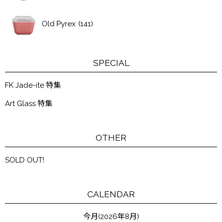
Old Pyrex
(141)
SPECIAL
FK Jade-ite 特集
Art Glass 特集
OTHER
SOLD OUT!
CALENDAR
今月(2026年8月)