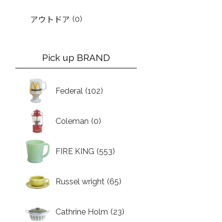
(0)
アウトドア
Pick up BRAND
Federal
(102)
Coleman
(0)
FIRE KING
(553)
Russel wright
(65)
Cathrine Holm
(23)