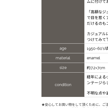
ムに付けて
「高額なジ
で目を惹く
だけるのも
カジュアル
つけてみて
age
1950~60's
material
enamel
size
約7.2×7cm
経年による
ンテージら
condition
不明な点や
★安心してお買い物をして頂くために、ご