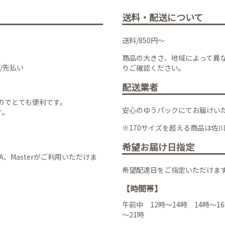
送料・配送について
送料/850円～
商品の大きさ、地域によって異
/先払い
りご確認ください。
配送業者
のでとても便利です。
安心のゆうパックにてお届けい
す。
※170サイズを超える商品は佐
希望お届け日指定
VISA、Masterがご利用いただけま
希望配達日をご指定いただけま
【時間帯】
午前中 12時～14時 14時～16
～21時