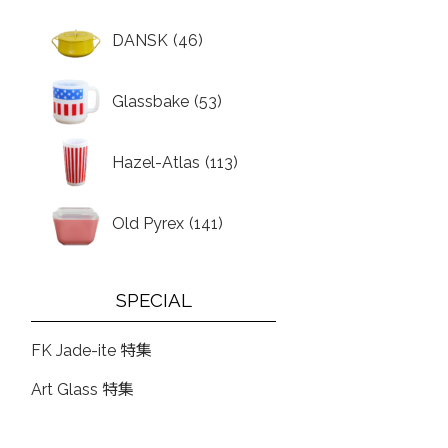
DANSK
(46)
Glassbake
(53)
Hazel-Atlas
(113)
Old Pyrex
(141)
SPECIAL
FK Jade-ite 特集
Art Glass 特集