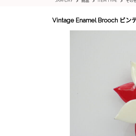
>
>
>
JAM-DAY
ITEM TYPE
商品
その
Vintage Enamel Bro