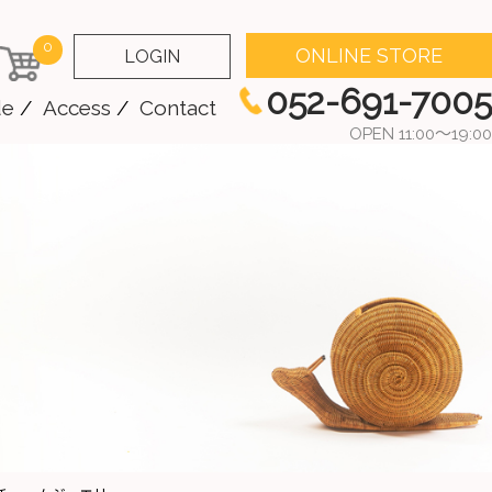
0
ONLINE STORE
LOGIN
052-691-7005
de
Access
Contact
OPEN 11:00～19:00