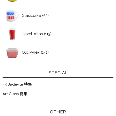
Glassbake
(53)
Hazel-Atlas
(113)
Old Pyrex
(141)
SPECIAL
FK Jade-ite 特集
Art Glass 特集
OTHER