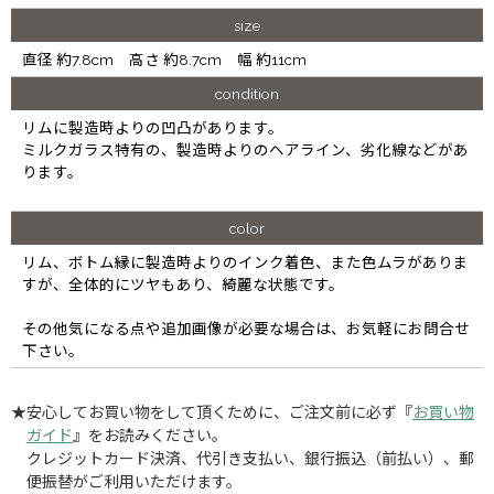
size
直径 約7.8cm 高さ 約8.7cm 幅 約11cm
condition
リムに製造時よりの凹凸があります。
ミルクガラス特有の、製造時よりのヘアライン、劣化線などがあ
ります。
color
リム、ボトム縁に製造時よりのインク着色、また色ムラがありま
すが、全体的にツヤもあり、綺麗な状態です。
その他気になる点や追加画像が必要な場合は、お気軽にお問合せ
下さい。
★安心してお買い物をして頂くために、ご注文前に必ず『
お買い物
ガイド
』をお読みください。
クレジットカード決済、代引き支払い、銀行振込（前払い）、郵
便振替がご利用いただけます。