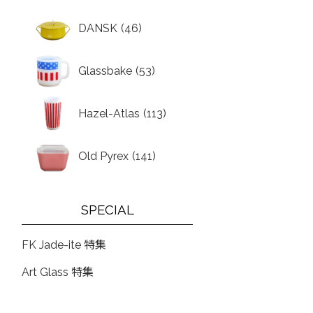
DANSK
(46)
Glassbake
(53)
Hazel-Atlas
(113)
Old Pyrex
(141)
SPECIAL
FK Jade-ite 特集
Art Glass 特集