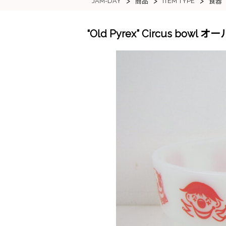
>
>
>
JAM-DAY
ITEM TYPE
商品
食器
“Old Pyrex” Circus b