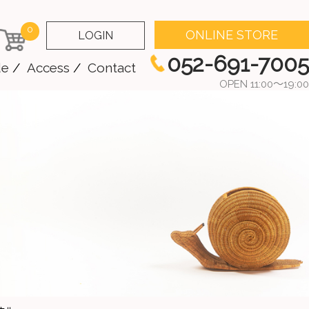
0
ONLINE STORE
LOGIN
052-691-7005
de
Access
Contact
OPEN 11:00～19:00