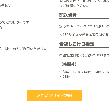
商品の大きさ、地域によって異
/先払い
りご確認ください。
配送業者
のでとても便利です。
安心のゆうパックにてお届けい
す。
※170サイズを超える商品は佐
希望お届け日指定
VISA、Masterがご利用いただけま
希望配達日をご指定いただけま
【時間帯】
午前中 12時～14時 14時～16
～21時
お買い物ガイド詳細