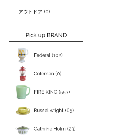
(0)
アウトドア
Pick up BRAND
Federal
(102)
Coleman
(0)
FIRE KING
(553)
Russel wright
(65)
Cathrine Holm
(23)