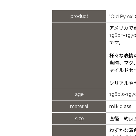
product
"Old Pyr
アメリカで
1960〜1
です。
様々な表情
当時、マグ
ャイルドセ
シリアルや
age
1960's~1970
material
milk glass
size
直径 約14
わずかな着