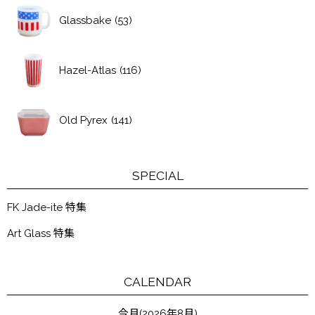
Glassbake
(53)
Hazel-Atlas
(116)
Old Pyrex
(141)
SPECIAL
FK Jade-ite 特集
Art Glass 特集
CALENDAR
今月(2026年8月)