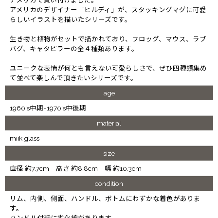
アメリカのデザイナー「ヒルディ」が、スタッキングマグに可愛
らしいイラストを描いたシリーズです。
生き物と植物がセットで描かれており、フロッグ、マウス、ラブ
バグ、キャタピラーの全４種類あります。
ユニークな表情が何とも言えない可愛らしさで、ぜひ四種類集め
て並べて楽しんで頂きたいシリーズです。
age
1960's中期~1970's中後期
material
miik glass
size
直径 約7.7cm 高さ 約8.8cm 幅 約10.3cm
condition
リム、内側、側面、ハンドル、ボトムにわずかな着色がありま
す。
ハンドル付近に劣化線があります。